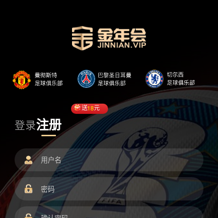
送
18
元
注册
登录